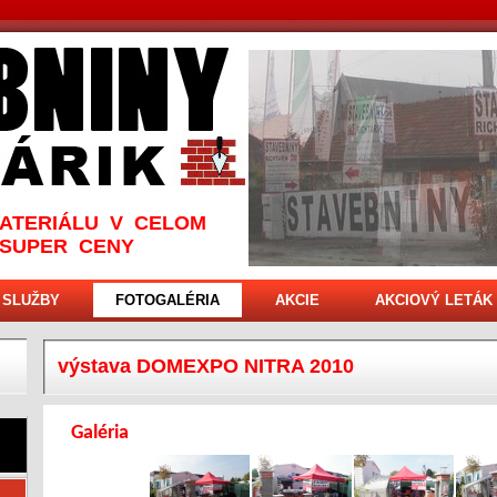
ATERIÁLU V CELOM
 SUPER CENY
SLUŽBY
FOTOGALÉRIA
AKCIE
AKCIOVÝ LETÁK
výstava DOMEXPO NITRA 2010
Galéria