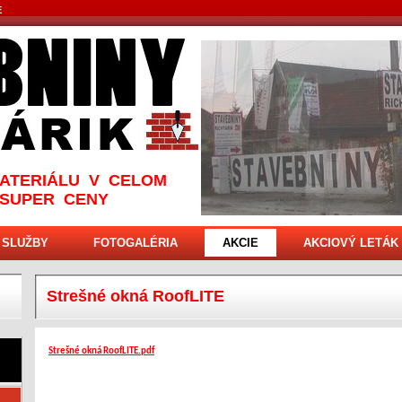
E
ATERIÁLU V CELOM
 SUPER CENY
SLUŽBY
FOTOGALÉRIA
AKCIE
AKCIOVÝ LETÁK
Strešné okná RoofLITE
Strešné okná RoofLITE.pdf