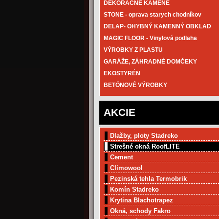
DEKORAČNÉ KAMENE
STONE - oprava starych chodníkov
DELAP- OHYBNÝ KAMENNÝ OBKLAD
MAGIC FLOOR - Vinylová podlaha
VÝROBKY Z PLASTU
GARÁŽE, ZÁHRADNÉ DOMČEKY
EKOSTYRÉN
BETÓNOVÉ VÝROBKY
AKCIE
Dlažby, ploty Stadreko
Strešné okná RoofLITE
Cement
Climowool
Pezinská tehla Termobrik
Komín Stadreko
Krytina Blachotrapez
Okná, schody Fakro