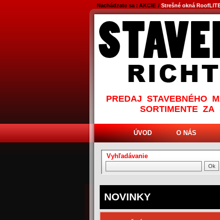
Nachádzate sa :
AKCIE
/
Strešné okná RoofLIT
PREDAJ STAVEBNÉHO M
SORTIMENTE ZA
ÚVOD
O NÁS
Vyhľadávanie
NOVINKY