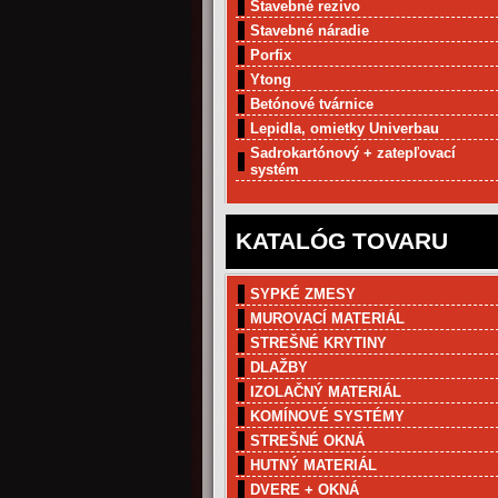
Stavebné rezivo
Stavebné náradie
Porfix
Ytong
Betónové tvárnice
Lepidla, omietky Univerbau
Sadrokartónový + zatepľovací
systém
KATALÓG TOVARU
SYPKÉ ZMESY
MUROVACÍ MATERIÁL
STREŠNÉ KRYTINY
DLAŽBY
IZOLAČNÝ MATERIÁL
KOMÍNOVÉ SYSTÉMY
STREŠNÉ OKNÁ
HUTNÝ MATERIÁL
DVERE + OKNÁ