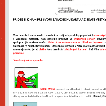
PRÍDTE SI K NÁM PRE SVOJU ZÁKAZNÍCKU KARTU A ZÍSKATE VŠETKY
V sortimente tovarov v našich stavebninách nájdete produkty popredných
slovenských
s výrobcami materiálu nám dovoľuje predávať vo
výhodných cenách
stavebn
spolupracujúcim stavebninám.
Materiál dopravíme vlastnou nákladnou dopravou
n
Slovenska. V našich stavebninách - Stavebniny Richtárik v Nitre máte možnosť kúpiť
samozrejmosťou je aj
platba
/cez terminál/
platobnými kartami
.
Tiež Vám
zdar
poradíme.
Tovar ktorý máme v ponuke:
SYPKE ZMESY
- cement - portlandský troskový cement, port
II/A-S 32,5 R, CEM II/B-S 32,5 R, CEM I 32,5 R, CEM I 42,5 R, vápno, brizolit, omietky
stierky, samonivelačná hmota - Nivelit na vyrovnávanie betónových podláh,
Baumit, Ce