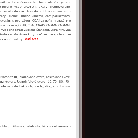
iníkové. Betonárske ocele – hrebienková v tyčiach,
ploché, tyče prierezu U, I, T. Rúry – čierne zvárané,
izolované Bralenom. Uzavreté profily – so štvorcovým
rôty – čierne – žíhané, klincové, drôt pozinkovaný,
k dverám s podložkou, CGAS zárubňa hranatá pre
esné tvárnice, CGAK, CGAT, CGATS, CGAMA, CGAMAT,
 výklopná garážová brána Štandard, Extra, výsuvná
ýrobky – lešenárske kozy, oceľové dvere, ohradové
 vstupné markízy -
Yssel Steel.
, Masonite III, laminované dvere, koširované dvere,
vné dvere. Jednokrídlové dvere – 60, 70 , 80 , 90 ,
denie biele, buk, dub, orech, jelša, javor, hruška.
obklad, dlážkovica, palubovka, lišty, stavebné rezivo