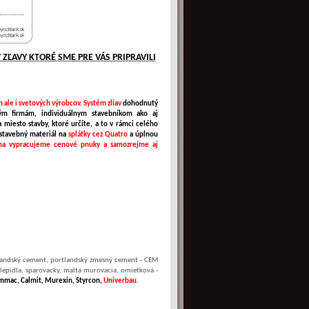
 ZĽAVY KTORÉ SME PRE VÁS PRIPRAVILI
 ale i svetových výrobcov. Systém zliav
dohodnutý
ým firmám, individuálnym stavebníkom ako aj
a miesto stavby, ktoré určíte, a to v rámci celého
 stavebný materiál na
splátky cez Quatro
a úplnou
ma vypracujeme cenové pnuky a samozrejme aj
landský cement, portlandský zmesný cement - CEM
, lepidla, sparovacky, malta murovacia, omietková -
mmac, Calmit, Murexin, Styrcon,
Univerbau.