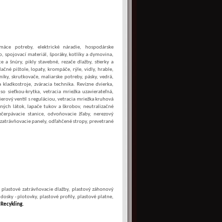
áce potreby, elektrické náradie, hospodárske
vo, spojovací materiál, šporáky, kotlíky a dymovina,
e a šnúry, pikly stavebné, rezače dlažby, stierky a
ačné pištole, lopaty, krompáče, rýle, vidly, hrable,
níky, skrutkovače, maliarske potreby, pásky, vedrá,
 kladkostroje, zváracia technika. Revízne dvierka,
so sieťkou-krytka, vetracia mriežka uzavierateľná,
ierový ventil s reguláciou, vetracia mriežka kruhová
pných látok, lapače tukov a škrobov, neutralizačné
ečerpávacie stanice, odvoňovacie žľaby, nerezový
 zatrávňovacie panely, odľahčené stropy, prevetrané
 plastové zatrávňovacie dlažby, plastový záhonový
osky - plotovky, plastové profily, plastové platne,
 Recykling.