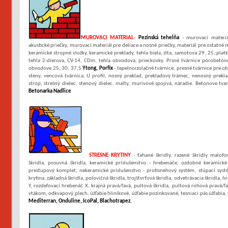
MUROVACI MATERIAL
-
Pezinská tehelňa
- murovací materiá
akustické priečky, murovací materiál pre deliace a nosné priečky, materiál pre ostatné
keramické stropné vložky, keramické preklady, tehla biela, zlta, samotova 29, 25, platk
tehla 2-dierova, CV-14, CDm, tehla obvodova, prieckovky. Prsné tvárnice pórobetóno
obvodove 25; 30; 37,5
Ytong, Porfix
- tepelnoizolačné tvárnice, presné tvárnice pre o
steny, vencová tvárnica, U profil, nosný preklad, prekladový trámec, nenosný prekl
strop, strešný dielec, stenový dielec, malty, murivové spojivá, náradie. Betonove tva
Betonarka Nadlice
STRESNE KRYTINY
- ťahané škridly, razené škridly malofo
škridla, posuvná škridla, keramické príslušenstvo - hrebenáče, ozdobné keramické
prestupový komplet, nekeramické príslušenstvo - protisnehový systém, stúpací systé
krytina, základná škridla, polovičná škridla, trojštvrťová škridla, odvetrávacia škridla,
Y, rozdeľovací hrebenáč X, krajná pravá/ľavá, pultová škridla, pultová rohová pravá/ľ
vtákom, odkvapový plech, úžľabie hliníkové, úžľabie pozinkované, tesniaci pás úžľabia, 
Mediterran, Onduline, IcoPal, Blachotrapez.