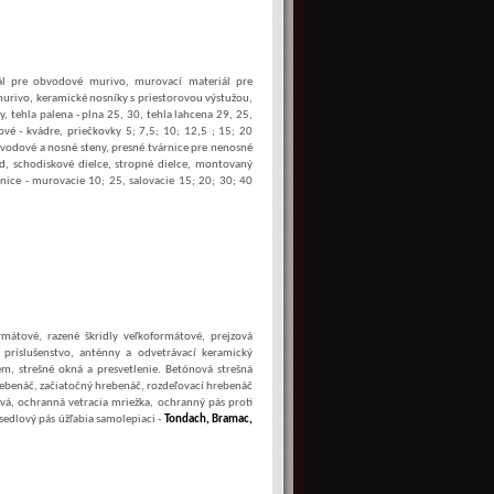
l pre obvodové murivo, murovací materiál pre
 murivo, keramické nosníky s priestorovou výstužou,
y, tehla palena - plna 25, 30, tehla lahcena 29, 25,
vé - kvádre, priečkovky 5; 7,5; 10; 12,5 ; 15; 20
bvodové a nosné steny, presné tvárnice pre nenosné
ad, schodiskové dielce, stropné dielce, montovaný
rnice - murovacie 10; 25, salovacie 15; 20; 30; 40
rmátové, razené škridly veľkoformátové, prejzová
 príslušenstvo, anténny a odvetrávací keramický
m, strešné okná a presvetlenie. Betónová strešná
 hrebenáč, začiatočný hrebenáč, rozdeľovací hrebenáč
avá, ochranná vetracia mriežka, ochranný pás proti
sedlový pás úžľabia samolepiaci -
Tondach, Bramac,