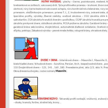
HUTNY MATERIAL
- plechy – čierne, pozinkované, medené, hl
hrebienková vo zvitkoch, valcovaný drôt. Tyče profilového prierezu – kruhové, štvorcové, 
závitové, rúry čierne bezšvové valcované za tepla, rúru konštrukčné a lešenárske, rúry 
prierezom, obdĺžnikovým prierezom, prierez T, L, Z, hrubostenné rúry, zvárané siete, d
špeciálne profily, výrobky. Zberné nádoby, oceľové zárubne – CGU zárubňa oblá 
sadrokartón, CGA zárubňa hranatá k dverám s podložkou, CGAP zárubňa hranatá pre pr
zárubňa pre kyvné dvere, obložková zárubňa, PCGA požiarna zárubňa. Garážové brány –
garážová brána sekcionálna, dvojkrídlová, automatické diaľkové ovládanie. Oceľové v
stĺpiky, poklopy. Zákazková výroba – pevné mreže Antika, vstupné brány, ohradové diely,
DVERE + OKNA
- Interiérové dvere – Masonite I, Masonite II
biele hladké dvere. Vchodové dvere – Sunshine, Persian, Arch. bezpečnostné dvere , posu
110 Dvojkrídlové dvere – 125, 145 , 160 ,180. Prevedenie plné, sklo 2/3, sklo ¾. Preve
Okna drevenna dvojsko, rozne rozmery
Masonite.
STAVEBNE REZIVO
- Tatranský profil vonkajší, vnútorný, zrubový 
– dosky, hranoly, foršne, strešné laty, krovy
.