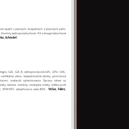
d spalín z pevných, kvapalných a plynných palív.
v. Komíny jednoprieduchové - K3 a dvojprieduchové
eko, Schiedel.
tegra, GZL, GZL B, výklopno-kyvné-GPL, GPU, GHL,
ové vertikálne okno, bezpečnostné zámky, povrchová
vplyvmi, materiál oplechovania. Úpravu okien sú
y, žalúzie, markízy, vonkajšie rolety, sieťka proti
, EFW/EFS, zatepľovacia sada BDX -
Velux, Fakro,