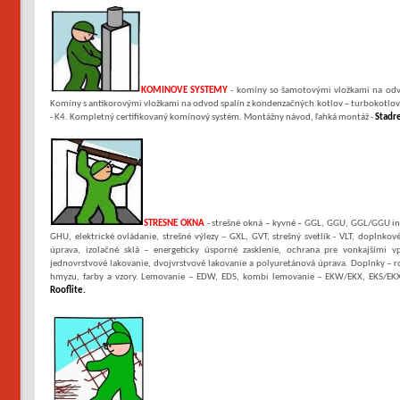
KOMINOVE SYSTEMY
- komíny so šamotovými vložkami na odvo
Komíny s antikorovými vložkami na odvod spalín z kondenzačných kotlov – turbokotlo
- K4. Kompletný certifikovaný komínový systém. Montážny návod, ľahká montáž -
Stadr
STRESNE OKNA
- strešné okná – kyvné – GGL, GGU, GGL/GGU in
GHU, elektrické ovládanie, strešné výlezy – GXL, GVT, strešný svetlík - VLT, doplnk
úprava, izolačné sklá – energeticky úsporné zasklenie, ochrana pre vonkajšími 
jednovrstvové lakovanie, dvojvrstvové lakovanie a polyuretánová úprava. Doplnky – rolet
hmyzu, farby a vzory. Lemovanie – EDW, EDS, kombi lemovanie – EKW/EKX, EKS/EKX
Rooflite
.