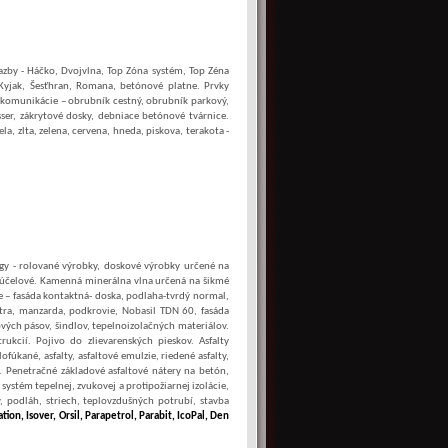
azby - Háčko, Dvojvlna, Top Zóna systém, Top Zéna
 Kyjak, Šesťhran, Romana, betónové platne. Prvky
 komunikácie – obrubník cestný, obrubník parkový,
sser, zákrytové dosky, debniace betónové tvárnice.
a, zlta, zelena, cervena, hneda, piskova, terakota -
gy - rolované výrobky, doskové výrobky určené na
iacúčelové. Kamenná minerálna vlna určená na šikmé
e – fasáda kontaktná- doska, podlaha-tvrdý normal,
tra, manzarda, podkrovie, Nobasil TDN 60, fasáda
tových pásov, šindlov, tepelnoizolačných materiálov.
ukcií. Pojivo do zlievarenských pieskov. Asfalty
ofúkané, asfalty, asfaltové emulzie, riedené asfalty,
. Penetračné základové asfaltové nátery na betón,
ystém tepelnej, zvukovej a protipožiarnej izolácie,
v, podláh, striech, teplovzdušných potrubí, stavba
tion, Isover, Orsil, Parapetrol, Parabit, IcoPal, Den