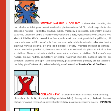
STAVEBNE NARADIE + DOPLNKY
- dielenské náradie, dom
potreby,keramické, plastové a iné nádoby, pletivo a viazací drôt, rebríky a príslušenst
stavebné náradie – hladítka, kladivá, lyžice, miešačky a miešadlá, naberačky, olovnic
špachtle, uholníky, vedrá a maltovníky, vodováhy a laty, vyrezávače a vykružovače, výtl
kladivá, kliešte, kľúče, meradlá, nožnice, ochranné pracovné prostriedky, páčidlá , pil
hrnce a konvy, vrtáky, rezné a brúsne náradie, záhradkárske náradie, zdviháky, laná a
plastové vaňové dvierka, dvierka pod obklad. Mriežky –vetracia mriežka so sieťkou, 
vetracia mriežka gravitačná, dverová, vetracia krytka kruhová – krytka nastaviteľná, tan
so sieťkou. Nerez – vetracia mriežka nerezová so sieťkou, so sieťkou. Odlučovače ro
nádrže, kalové nádrže, regulátory prietoku, nástenné stavidlá, dažďové nádrže, pr
program, plastové poklopy, liatinové poklopy, plastové mreže, poklopy pre zadláždenie,
podlahy, pivničné svetlíky, vetracie šachty, mrežové rošty -
Slovakia Trend, Ds - Haco.
PODHLADY + PVC
- Stavebniny Richtárik Nitra Vám ponúkajú -
chodník a obrubník, záhradné nášľapné dielce, ľahký plotový základ, plastové plotové d
platňa ryhovaná-terasová, plastové káblové žľaby, plastové prepravné palety -
Transform