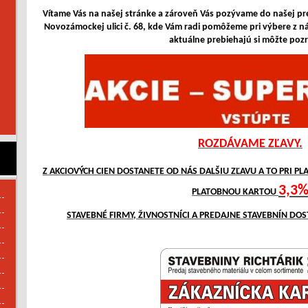
Vítame Vás na našej stránke a zároveň Vás pozývame do našej p
Novozámockej ulici č. 68, kde Vám radi pomôžeme pri výbere z n
aktuálne prebiehajú si môžte pozri
ROZDÁVAME ZĽAVY.
Z AKCIOVÝCH CIEN DOSTANETE OD NÁS DALŠIU ZĽAVU A TO PRI P
3,3
PLATOBNOU KARTOU
STAVEBNÉ FIRMY, ŽIVNOSTNÍCI A PREDAJNE STAVEBNÍN DOS