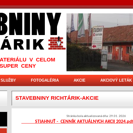
ATERIÁLU V CELOM
 SUPER CENY
SLUŽBY
FOTOGALÉRIA
AKCIE
AKCIOVÝ LETÁK
STAVEBNINY RICHTÁRIK-AKCIE
Stránka bola aktualizovaná dňa: 29.01. 2026
STIAHNUŤ - CENNÍK AKTUÁLNYCH AKCII 2024.pd