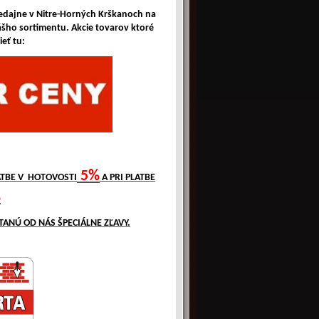
redajne v Nitre-Horných Krškanoch na
ášho sortimentu. Akcie tovarov ktoré
eť tu:
5%
LATBE V HOTOVOSTI
A PRI PLATBE
%
TANÚ OD NÁS ŠPECIÁLNE ZĽAVY.