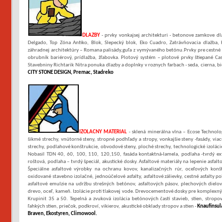
DLAZBY
- prvky vonkajsej architekturi - betonove zamkove dl
Delgado, Top Zóna Antiko, Blok, Slepecký blok, Eko Cuadro, Zatrávňovacia dlažba,
záhradnej architektúry – Romana palisády,guľa z vymývaného betónu.Prvky pre cestné
obrubník bariérový, prídlažba, žľabovka. Plotový systém – plotové prvky štiepané Ca
Stavebniny Richtarik Nitra ponuka dlazby a doplnky v roznych farbach - seda, cierna, biel
CITY STONE DESIGN, Premac, Stadreko
I
ZOLACNY MATERIAL
- sklená minerálna vlna – Ecose Technolo
šikmé strechy, vnútorné steny, stropné podhľady a stropy, vonkajšie steny -fasády, v
strechy, podlahové konštrukcie, obvodové steny, ploché strechy, technologické izoláci
Nobasil TDN 40, 60, 100, 110, 120,150, fasáda kontaktná-lamela, podlaha -tvrdý ex
roštová, podlaha – tvrdý špeciál, akustické dosky. Asfaltové materiály na lepenie asfal
Špeciálne asfaltové výrobky na ochranu kovov, kanalizačných rúr, oceľových konštr
oxidované stavebno izolačné, jednoúčelové asfalty, asfaltové zálievky, cestné asfalty pol
asfaltové emulzie na udržbu strešných betónov, asfaltových pásov, plechových dielov
drevo, oceľ, kameň. Izolácie proti tlakovej vode. Drevocementové dosky pre komplexný s
Krupinit 35 a 50. Tepelná a zvuková izolácia betónových častí stavieb, stien, stropo
ľahkých stien, priečok, podkroví, vikierov, akustické obklady stropov a stien -
Knaufinsula
Braven, Ekostyren, Climowool.