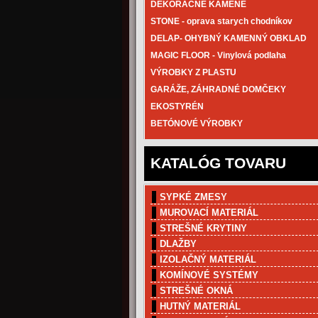
DEKORAČNÉ KAMENE
STONE - oprava starych chodníkov
DELAP- OHYBNÝ KAMENNÝ OBKLAD
MAGIC FLOOR - Vinylová podlaha
VÝROBKY Z PLASTU
GARÁŽE, ZÁHRADNÉ DOMČEKY
EKOSTYRÉN
BETÓNOVÉ VÝROBKY
KATALÓG TOVARU
SYPKÉ ZMESY
MUROVACÍ MATERIÁL
STREŠNÉ KRYTINY
DLAŽBY
IZOLAČNÝ MATERIÁL
KOMÍNOVÉ SYSTÉMY
STREŠNÉ OKNÁ
HUTNÝ MATERIÁL