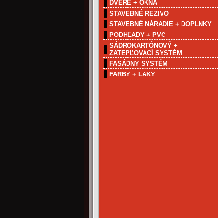
DVERE + OKNÁ
STAVEBNÉ REZIVO
STAVEBNÉ NÁRADIE + DOPLNKY
PODHĽADY + PVC
SÁDROKARTÓNOVÝ +
ZATEPĽOVACÍ SYSTÉM
FASÁDNY SYSTÉM
FARBY + LAKY